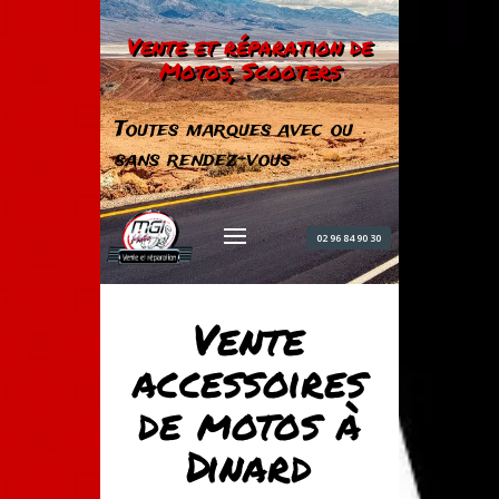
Vente et réparation de
Motos, Scooters
Toutes marques avec ou
sans rendez-vous
02 96 84 90 30
Vente
accessoires
de motos à
Dinard