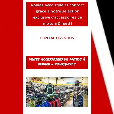
Roulez avec style et confort
grâce à notre sélection
exclusive d’accessoires de
moto à Dinard !
CONTACTEZ-NOUS
VENTE ACCESSOIRES DE MOTOS À
DINARD – POURQUOI ?